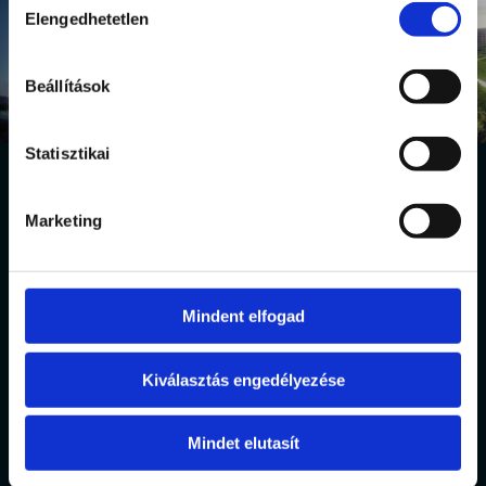
Elengedhetetlen
kiválasztása
Beállítások
Statisztikai
Marketing
Mindent elfogad
Call now
Kiválasztás engedélyezése
|
|
Data protection
Terms of Use
Imprint
Mindet elutasít