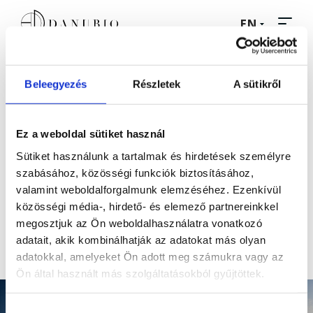
EN
Beleegyezés
Részletek
A sütikről
Az oldal eléréséhez kattints az alábbi gombra:
FLOOR VIEW AND PANORAMAS BETÖLTÉSE
Ez a weboldal sütiket használ
Sütiket használunk a tartalmak és hirdetések személyre
szabásához, közösségi funkciók biztosításához,
valamint weboldalforgalmunk elemzéséhez. Ezenkívül
közösségi média-, hirdető- és elemező partnereinkkel
Gallery
megosztjuk az Ön weboldalhasználatra vonatkozó
adatait, akik kombinálhatják az adatokat más olyan
adatokkal, amelyeket Ön adott meg számukra vagy az
Ön által használt más szolgáltatásokból gyűjtöttek.
Hozzájárulás