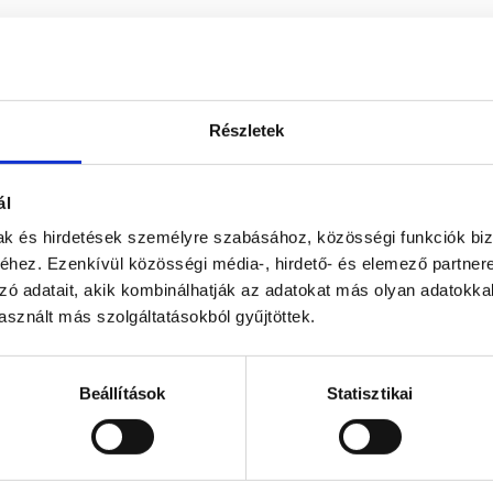
FLAT LIST
Részletek
ál
Floor plan
mak és hirdetések személyre szabásához, közösségi funkciók biz
hez. Ezenkívül közösségi média-, hirdető- és elemező partner
zó adatait, akik kombinálhatják az adatokat más olyan adatokka
sznált más szolgáltatásokból gyűjtöttek.
Beállítások
Statisztikai