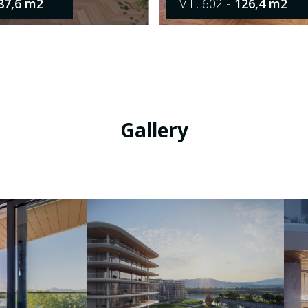
87,6 m2
VIII. 602
- 126,4 m2
Gallery