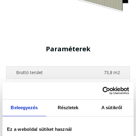
Paraméterek
Bruttó terület
73,8 m2
Nettó terület
70,6 m2
Értékesítési terület
83,25 m2
Beleegyezés
Részletek
A sütikről
Szobák száma
3
Nappali
16,4 m2
Ez a weboldal sütiket használ
Hálószoba
10,4 m2