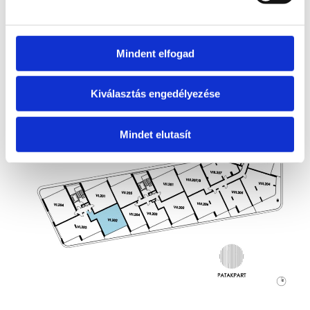
Szintrajz
Mindent elfogad
Kiválasztás engedélyezése
Mindet elutasít