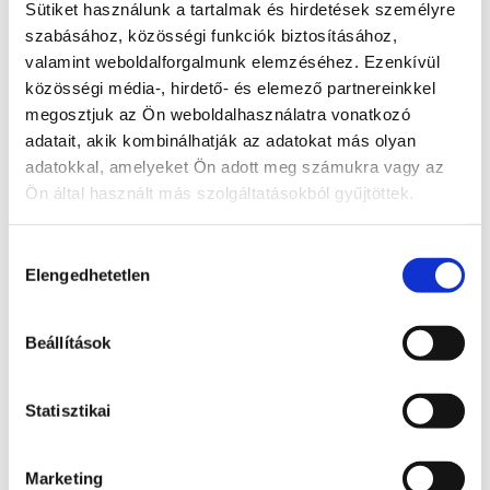
Sütiket használunk a tartalmak és hirdetések személyre
szabásához, közösségi funkciók biztosításához,
Hálószoba 2
12,3 m2
valamint weboldalforgalmunk elemzéséhez. Ezenkívül
Konyha
10,3 m2
közösségi média-, hirdető- és elemező partnereinkkel
megosztjuk az Ön weboldalhasználatra vonatkozó
Fürdő
6,4 m2
adatait, akik kombinálhatják az adatokat más olyan
adatokkal, amelyeket Ön adott meg számukra vagy az
WC
2 m2
Ön által használt más szolgáltatásokból gyűjtöttek.
Terasz
18,93 m2
Hozzájárulás
Elengedhetetlen
kiválasztása
Beállítások
LAKÁSLISTA
Statisztikai
Marketing