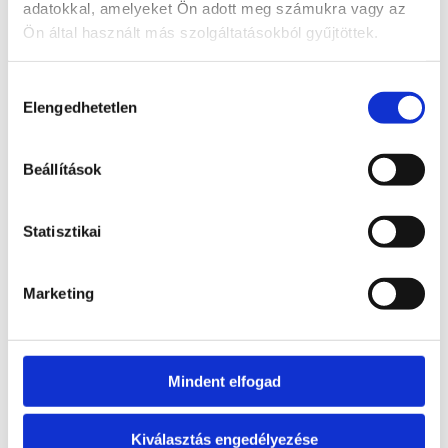
adatokkal, amelyeket Ön adott meg számukra vagy az
LAKÁSLISTA
Ön által használt más szolgáltatásokból gyűjtöttek.
Hozzájárulás
Elengedhetetlen
kiválasztása
Szintrajz
Beállítások
Statisztikai
Marketing
Mindent elfogad
Kiválasztás engedélyezése