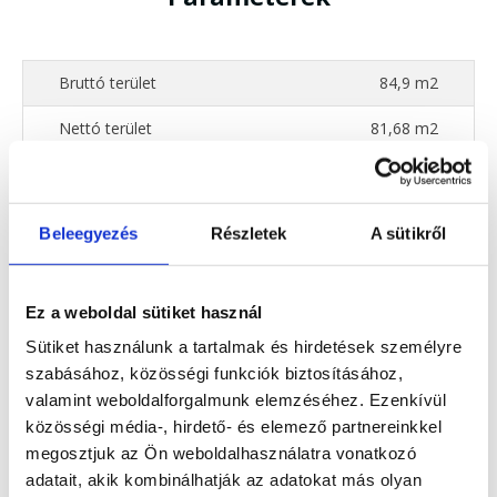
Bruttó terület
84,9 m2
Nettó terület
81,68 m2
Szobák száma
3
Nappali
23,14 m2
Beleegyezés
Részletek
A sütikről
Konyha
14,09 m2
Fürdő
2,53 m2
Ez a weboldal sütiket használ
Sütiket használunk a tartalmak és hirdetések személyre
WC
1,22 m2
szabásához, közösségi funkciók biztosításához,
Terasz
26,12 m2
valamint weboldalforgalmunk elemzéséhez. Ezenkívül
közösségi média-, hirdető- és elemező partnereinkkel
megosztjuk az Ön weboldalhasználatra vonatkozó
adatait, akik kombinálhatják az adatokat más olyan