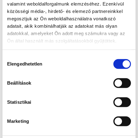
valamint weboldalforgalmunk elemzéséhez. Ezenkívül
Konyha
10,17 m2
közösségi média-, hirdető- és elemező partnereinkkel
megosztjuk az Ön weboldalhasználatra vonatkozó
Fürdő
4,09 m2
adatait, akik kombinálhatják az adatokat más olyan
adatokkal, amelyeket Ön adott meg számukra vagy az
WC
1,88 m2
Ön által használt más szolgáltatásokból gyűjtöttek.
Hozzájárulás
Elengedhetetlen
kiválasztása
LAKÁSLISTA
Beállítások
Statisztikai
Szintrajz
Marketing