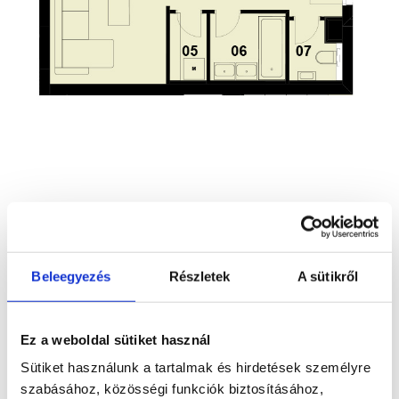
Paraméterek
Beleegyezés
Részletek
A sütikről
Bruttó terület
65,6 m2
Nettó terület
62,26 m2
Ez a weboldal sütiket használ
Szobák száma
3
Sütiket használunk a tartalmak és hirdetések személyre
szabásához, közösségi funkciók biztosításához,
Nappali
16 m2