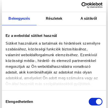
Beleegyezés
Részletek
A sütikről
Ez a weboldal sütiket használ
Sütiket használunk a tartalmak és hirdetések személyre
szabásához, közösségi funkciók biztosításához,
valamint weboldalforgalmunk elemzéséhez. Ezenkívül
Paraméterek
közösségi média-, hirdető- és elemező partnereinkkel
megosztjuk az Ön weboldalhasználatra vonatkozó
adatait, akik kombinálhatják az adatokat más olyan
adatokkal, amelyeket Ön adott meg számukra vagy az
Bruttó terület
55,2 m2
Ön által használt más szolgáltatásokból gyűjtöttek.
Nettó terület
52,47 m2
Hozzájárulás
Szobák száma
2
Elengedhetetlen
kiválasztása